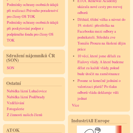
ETUC Renewal Academy
Podmínky ochrany osobních údajů
ukázala nové cesty pro rozvoj
při realizaci Právního poradenství
odborů
pro členy OS TOK
Džihád, třídní válka a návrat do
Podmínky ochrany osobních údajů
19. století: přestřelka na
při poskytování podpor z
Facebooku mezi odbory a
podpůrného fondu pro členy OS
podnikateli. Středula zve
TOK
Tomáše Prouzu na školení dějin
práce
Sdružení nájemníků ČR
10 věcí, které jsme dělali za
(SON)
Fialovy vlády. A které budeme
dělat za každé vlády, pokud
SON
bude útočit na zaměstnance
Posune se konečně jednání o
Ostatní
valorizaci platů? Po tlaku
Nabídka lázní Luhačovice
odborů vláda deklaruje vůli
Nabídka lázní Poděbrady
jednat
Vzdělávání
Více
Fotogalerie
Z činnosti našich členů
IndustriAll Europe
ATOK