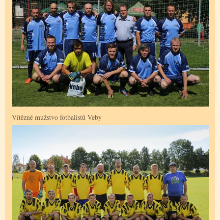
Vítězné mužstvo fotbalistů Veby