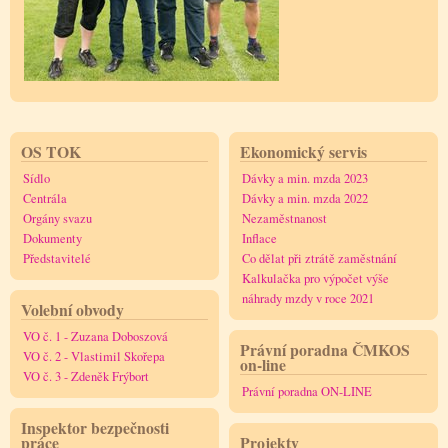
OS TOK
Ekonomický servis
Sídlo
Dávky a min. mzda 2023
Centrála
Dávky a min. mzda 2022
Orgány svazu
Nezaměstnanost
Dokumenty
Inflace
Představitelé
Co dělat při ztrátě zaměstnání
Kalkulačka pro výpočet výše
náhrady mzdy v roce 2021
Volební obvody
VO č. 1 - Zuzana Doboszová
Právní poradna ČMKOS
VO č. 2 - Vlastimil Skořepa
on-line
VO č. 3 - Zdeněk Frýbort
Právní poradna ON-LINE
Inspektor bezpečnosti
práce
Projekty