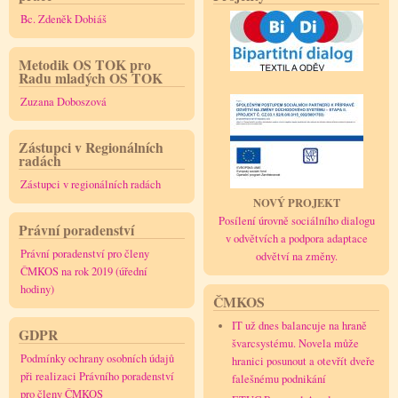
Bc. Zdeněk Dobiáš
Metodik OS TOK pro
Radu mladých OS TOK
Zuzana Doboszová
Zástupci v Regionálních
radách
Zástupci v regionálních radách
NOVÝ PROJEKT
Posílení úrovně sociálního dialogu
Právní poradenství
v odvětvích a podpora adaptace
Právní poradenství pro členy
odvětví na změny.
ČMKOS na rok 2019 (úřední
hodiny)
ČMKOS
IT už dnes balancuje na hraně
GDPR
švarcsystému. Novela může
Podmínky ochrany osobních údajů
hranici posunout a otevřít dveře
při realizaci Právního poradenství
falešnému podnikání
pro členy ČMKOS