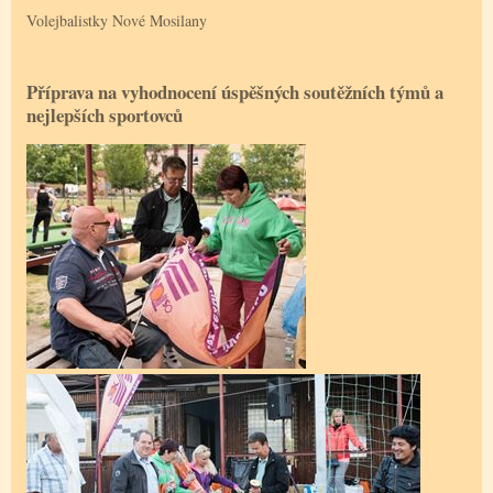
Volejbalistky Nové Mosilany
Příprava na vyhodnocení úspěšných soutěžních týmů a
nejlepších sportovců