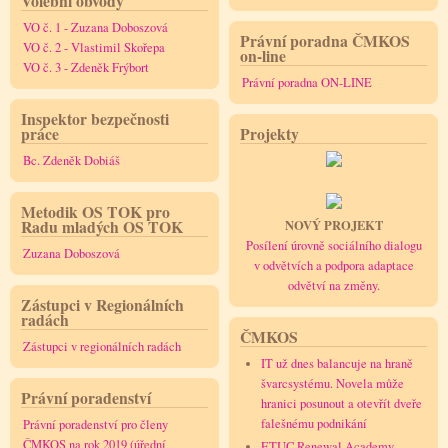
Volební obvody
VO č. 1 - Zuzana Doboszová
Právní poradna ČMKOS
VO č. 2 - Vlastimil Skořepa
on-line
VO č. 3 - Zdeněk Frýbort
Právní poradna ON-LINE
Inspektor bezpečnosti
práce
Projekty
Bc. Zdeněk Dobiáš
Metodik OS TOK pro
Radu mladých OS TOK
NOVÝ PROJEKT
Posílení úrovně sociálního dialogu
Zuzana Doboszová
v odvětvích a podpora adaptace
odvětví na změny.
Zástupci v Regionálních
radách
ČMKOS
Zástupci v regionálních radách
IT už dnes balancuje na hraně
švarcsystému. Novela může
Právní poradenství
hranici posunout a otevřít dveře
falešnému podnikání
Právní poradenství pro členy
ČMKOS na rok 2019 (úřední
ETUC Renewal Academy