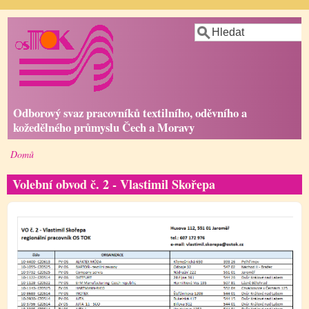
Přejít
Hledat
k
hlavnímu
obsahu
Odborový svaz pracovníků textilního, oděvního a
kožedělného průmyslu Čech a Moravy
Domů
Drobečková
navigace
Volební obvod č. 2 - Vlastimil Skořepa