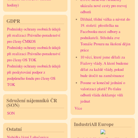
hodiny)
ukázala nové cesty pro rozvoj
odborů
Džihád, třídní válka a návrat do
GDPR
19. století: přestřelka na
Podmínky ochrany osobních údajů
Facebooku mezi odbory a
při realizaci Právního poradenství
podnikateli. Středula zve
pro členy ČMKOS
Tomáše Prouzu na školení dějin
Podmínky ochrany osobních údajů
práce
při realizaci Právního poradenství
10 věcí, které jsme dělali za
pro členy OS TOK
Fialovy vlády. A které budeme
Podmínky ochrany osobních údajů
dělat za každé vlády, pokud
při poskytování podpor z
bude útočit na zaměstnance
podpůrného fondu pro členy OS
Posune se konečně jednání o
TOK
valorizaci platů? Po tlaku
odborů vláda deklaruje vůli
Sdružení nájemníků ČR
jednat
(SON)
Více
SON
IndustriAll Europe
Ostatní
Nabídka lázní Luhačovice