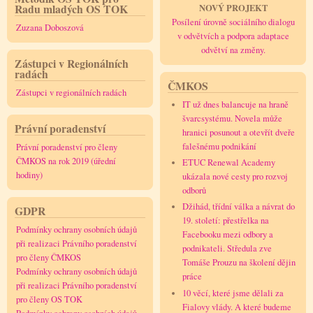
Radu mladých OS TOK
NOVÝ PROJEKT
Posílení úrovně sociálního dialogu
Zuzana Doboszová
v odvětvích a podpora adaptace
odvětví na změny.
Zástupci v Regionálních
radách
ČMKOS
Zástupci v regionálních radách
IT už dnes balancuje na hraně
švarcsystému. Novela může
Právní poradenství
hranici posunout a otevřít dveře
falešnému podnikání
Právní poradenství pro členy
ČMKOS na rok 2019 (úřední
ETUC Renewal Academy
hodiny)
ukázala nové cesty pro rozvoj
odborů
Džihád, třídní válka a návrat do
GDPR
19. století: přestřelka na
Podmínky ochrany osobních údajů
Facebooku mezi odbory a
při realizaci Právního poradenství
podnikateli. Středula zve
pro členy ČMKOS
Tomáše Prouzu na školení dějin
Podmínky ochrany osobních údajů
práce
při realizaci Právního poradenství
10 věcí, které jsme dělali za
pro členy OS TOK
Fialovy vlády. A které budeme