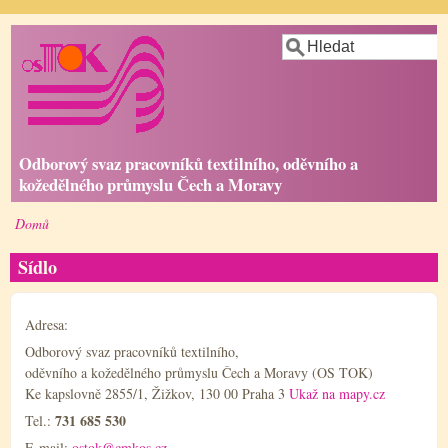
Přejít
Hledat
k
hlavnímu
obsahu
Odborový svaz pracovníků textilního, oděvního a
kožedělného průmyslu Čech a Moravy
Domů
Drobečková
navigace
Sídlo
Adresa:
Odborový svaz pracovníků textilního,
oděvního a kožedělného průmyslu Čech a Moravy (OS TOK)
Ke kapslovně 2855/1, Žižkov, 130 00 Praha 3
Ukaž na mapy.cz
731 685 530
Tel.:
E-mail:
ostok@cmkos.cz