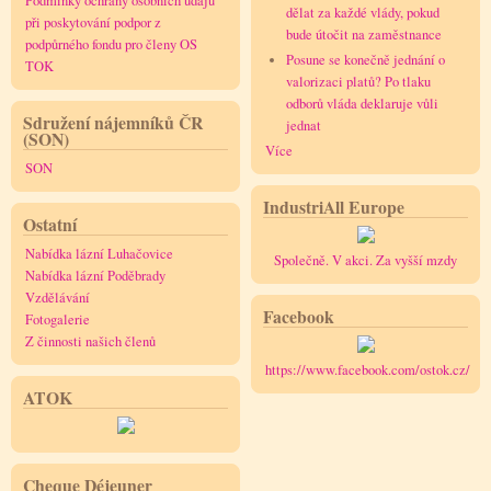
Podmínky ochrany osobních údajů
dělat za každé vlády, pokud
při poskytování podpor z
bude útočit na zaměstnance
podpůrného fondu pro členy OS
Posune se konečně jednání o
TOK
valorizaci platů? Po tlaku
odborů vláda deklaruje vůli
Sdružení nájemníků ČR
jednat
(SON)
Více
SON
IndustriAll Europe
Ostatní
Nabídka lázní Luhačovice
Společně. V akci. Za vyšší mzdy
Nabídka lázní Poděbrady
Vzdělávání
Facebook
Fotogalerie
Z činnosti našich členů
https://www.facebook.com/ostok.cz/
ATOK
Cheque Déjeuner