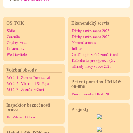
OS TOK
Ekonomický servis
Sídlo
Dávky a min. mzda 2023
Centrála
Dávky a min. mzda 2022
Orgány svazu
Nezaměstnanost
Dokumenty
Inflace
Představitelé
Co dělat při ztrátě zaměstnání
Kalkulačka pro výpočet výše
náhrady mzdy v roce 2021
Volební obvody
VO č. 1 - Zuzana Doboszová
Právní poradna ČMKOS
VO č. 2 - Vlastimil Skořepa
on-line
VO č. 3 - Zdeněk Frýbort
Právní poradna ON-LINE
Inspektor bezpečnosti
práce
Projekty
Bc. Zdeněk Dobiáš
Metodik OS TOK pro